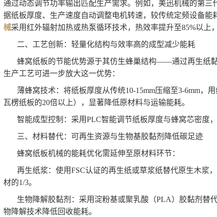
通过动态调节功率输出匹配生产需求。例如，美迅机械的第三
据纸板厚度、生产速度自动调整电机转速，较传统定频设备能耗降
械
采用红外辐射加热或热泵循环技术，热效率提升至85%以上
二、工艺创新：轻量化结构与效率高的成型减少能耗
蜂窝纸板的节能优势源于其仿生蜂巢结构——通过再生纸黏
生产工艺可进一步放大这一优势：
薄蜂窝技术：将纸板厚度从传统10-15mm压缩至3-6mm，用
瓦楞纸板的20倍以上），显著降低原材料与运输能耗。
智能成型控制：采用PLC智能调节纸板厚度与蜂窝芯密度
三、材料替代：可再生资源与生物基胶黏剂降低碳足迹
蜂窝纸板机械的能耗优化需延伸至原材料环节：
再生纸浆：使用FSC认证的再生纸或草浆纸替代原生木浆，1
材的1/3。
生物降解胶黏剂：采用淀粉基或聚乳酸（PLA）胶黏剂替代
物降解技术降低回收能耗。