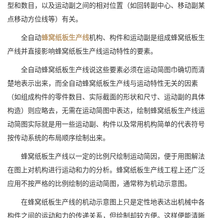
型和数目，以及运动副之间的相对位置（如回转副中心、移动副某
点移动方位线等）有关。
全自动
蜂窝纸板生产线
机构、构件和运动副是组成蜂窝纸板生
产线并直接影响蜂窝纸板生产线运动特性的要素。
全自动蜂窝纸板生产线说这些要素必须在运动简图巾确切而清
楚地表示出来，而全自动蜂窝纸板生产线与运动特性无关的因素
（如组成构件的零件数目、实际截面的形状和尺寸、运动副的具体
构造）则应略去，无需在运动简图中表达，绘制蜂窝纸板生产线运
动简图实际就是用一些运动副、构件以及常用机构简单的代表符号
按传动系统的布局顺序绘制出来。
蜂窝纸板生产线以一定的比例尺绘制运动简因，便于用图解法
在图上对机构进行运动和力的分析。蜂窝纸板生产线工程上还广泛
应用不按严格的比例绘制的运动简图，通常称为机动示意图。
在蜂窝纸板生产线的机动示意图上只是定性地表达出机械中各
构件之间的运动和力的传递关系，但绘制却较方便。这样便能清晰