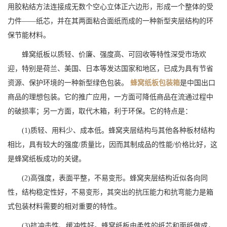
用胶粘结方法连接成无数个空心立体正六边形，形成一个整体的受
力件——纸芯，并在其两面粘合面纸而成的一种新型夹层结构的环
保节能材料。
蜂窝纸板以质轻、价廉、强度高、可回收等特性深受市场欢
迎，特别是荷兰、美国、日本等发达国家和地区，已成为具有节省
资源、保护环境的一种新型绿色包装。
蜂窝纸板包装箱
是中国出口
商品的理想包装。它的推广应用，一方面可降低商品在流通过程中
的破损率；另一方面，取代木箱，利于环保。它的特点是：
(1)质轻、用料少、成本低。蜂窝夹层结构与其他各种板材结构
相比，具有较大的强度/质量比，因而其制成品的性能/价格比好，这
是蜂窝纸板成功的关键。
(2)高强度，表面平整，不易变形。蜂窝夹层结构近似各向同
性，结构稳定性好，不易变形，其突出的抗压能力和抗弯能力是箱
式包装材料需要的相对重要的特性。
(3)抗冲击性、缓冲性好。蜂窝纸板由柔性的纸芯和面纸做成，