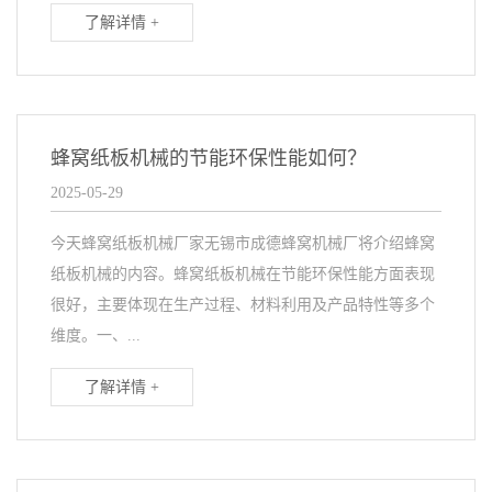
了解详情 +
蜂窝纸板机械的节能环保性能如何？
2025-05-29
今天蜂窝纸板机械厂家无锡市成德蜂窝机械厂将介绍蜂窝
纸板机械的内容。蜂窝纸板机械在节能环保性能方面表现
很好，主要体现在生产过程、材料利用及产品特性等多个
维度。一、...
了解详情 +