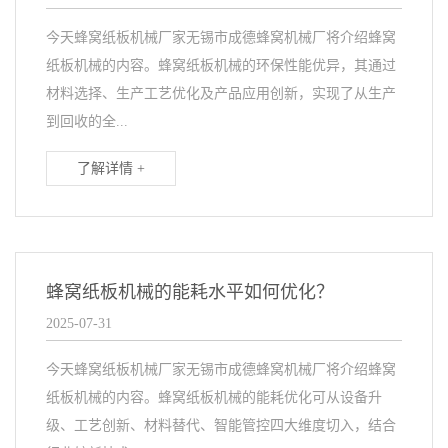
今天蜂窝纸板机械厂家无锡市成德蜂窝机械厂将介绍蜂窝
纸板机械的内容。蜂窝纸板机械的环保性能优异，其通过
材料选择、生产工艺优化及产品应用创新，实现了从生产
到回收的全...
了解详情 +
蜂窝纸板机械的能耗水平如何优化？
2025-07-31
今天蜂窝纸板机械厂家无锡市成德蜂窝机械厂将介绍蜂窝
纸板机械的内容。蜂窝纸板机械的能耗优化可从设备升
级、工艺创新、材料替代、智能管控四大维度切入，结合