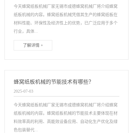
今天蜂窝纸板机械厂家无锡市成德蜂窝机械厂将介绍蜂窝
纸板机械的内容。蜂窝纸板机械凭借其生产的蜂窝纸板在
材料性能、环保性及经济性上的优势，已广泛应用于多个
行业，具体...
了解详情 +
蜂窝纸板机械的节能技术有哪些？
2025-07-03
今天蜂窝纸板机械厂家无锡市成德蜂窝机械厂将介绍蜂窝
纸板机械的内容。蜂窝纸板机械的节能技术主要体现在材
料效率高的利用、高能效设备应用、自动化生产优化及绿
色包装替代...