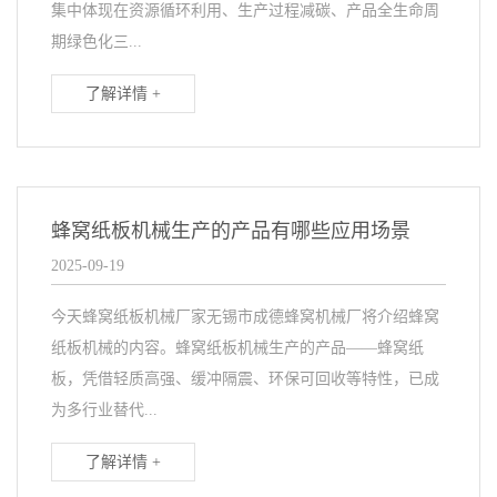
集中体现在资源循环利用、生产过程减碳、产品全生命周
期绿色化三...
了解详情 +
蜂窝纸板机械生产的产品有哪些应用场景
2025-09-19
今天蜂窝纸板机械厂家无锡市成德蜂窝机械厂将介绍蜂窝
纸板机械的内容。蜂窝纸板机械生产的产品——蜂窝纸
板，凭借轻质高强、缓冲隔震、环保可回收等特性，已成
为多行业替代...
了解详情 +