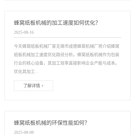
蜂窝纸板机械的加工速度如何优化？
2025-08-16
今天蜂窝纸板机械厂家无锡市成德蜂窝机械厂将介绍蜂窝
纸板机械加工速度优化路径分析。蜂窝纸板机械作为包装
行业的核心设备，其加工效率直接影响企业产能与成本。
优化其加工...
了解详情 +
蜂窝纸板机械的环保性能如何？
2025-08-08