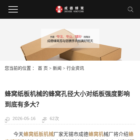
您当前的位置 ：
首 页
>
新闻
>
行业资讯
蜂窝纸板机械的蜂窝孔径大小对纸板强度影响
到底有多大？
2026-05-16
62次
今天
蜂窝纸板机械
厂家无锡市成德
蜂窝机
械厂将介绍
蜂