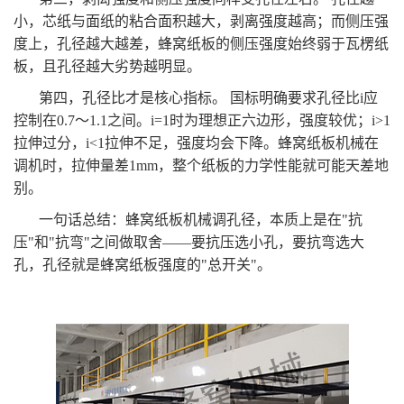
小，芯纸与面纸的粘合面积越大，剥离强度越高；而侧压强
度上，孔径越大越差，蜂窝纸板的侧压强度始终弱于瓦楞纸
板，且孔径越大劣势越明显。
第四，孔径比才是核心指标。 国标明确要求孔径比i应
控制在0.7～1.1之间。i=1时为理想正六边形，强度较优；i>1
拉伸过分，i<1拉伸不足，强度均会下降。蜂窝纸板机械在
调机时，拉伸量差1mm，整个纸板的力学性能就可能天差地
别。
一句话总结：蜂窝纸板机械调孔径，本质上是在"抗
压"和"抗弯"之间做取舍——要抗压选小孔，要抗弯选大
孔，孔径就是蜂窝纸板强度的"总开关"。