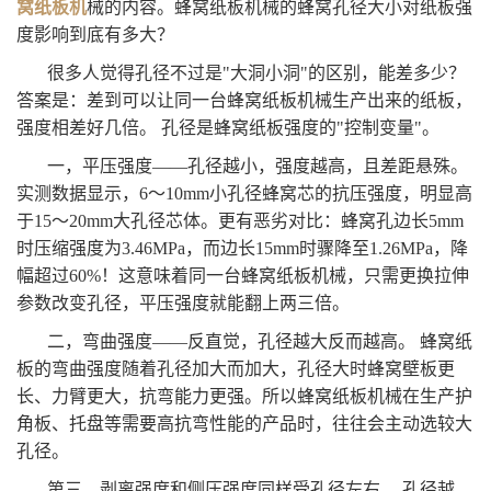
窝纸板机
械的内容。蜂窝纸板机械的蜂窝孔径大小对纸板强
度影响到底有多大？
很多人觉得孔径不过是"大洞小洞"的区别，能差多少？
答案是：差到可以让同一台蜂窝纸板机械生产出来的纸板，
强度相差好几倍。 孔径是蜂窝纸板强度的"控制变量"。
一，平压强度——孔径越小，强度越高，且差距悬殊。
实测数据显示，6～10mm小孔径蜂窝芯的抗压强度，明显高
于15～20mm大孔径芯体。更有恶劣对比：蜂窝孔边长5mm
时压缩强度为3.46MPa，而边长15mm时骤降至1.26MPa，降
幅超过60%！这意味着同一台蜂窝纸板机械，只需更换拉伸
参数改变孔径，平压强度就能翻上两三倍。
二，弯曲强度——反直觉，孔径越大反而越高。 蜂窝纸
板的弯曲强度随着孔径加大而加大，孔径大时蜂窝壁板更
长、力臂更大，抗弯能力更强。所以蜂窝纸板机械在生产护
角板、托盘等需要高抗弯性能的产品时，往往会主动选较大
孔径。
第三，剥离强度和侧压强度同样受孔径左右。 孔径越