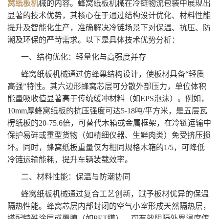
窝纸板机
械的内容。蜂窝纸板机械在冷链物流包装中展现出
显著的技术优势，其核心在于通过结构设计优化、材料性能
提升及智能化生产，准确解决冷链场景下对保温、抗压、防
潮及环保的严苛需求。以下是具体技术优势分析：
一、结构优化：轻量化与高强度并存
蜂窝纸板机械通过仿蜂巢结构设计，使板材具备“轻质
高强”特性。其六边形蜂窝芯层可分散外部压力，单位体积
能量吸收值显著高于传统缓冲材料（如EPS泡沫）。例如，
10mm厚蜂窝纸板的抗压强度可达5-18吨/平方米，是五层瓦
楞纸板的20-75.6倍，可替代木箱或金属框架，在冷链运输中
保护易碎或重型货物（如精细仪器、生鲜肉类）免受挤压损
坏。同时，蜂窝纸板重量仅为相同规格木箱的1/5，可降低
冷链运输能耗，提升车辆装载效率。
二、材料性能：保温与防潮协同
蜂窝纸板机械通过复合工艺创新，赋予板材优异的保温
隔热性能。蜂窝芯层内部封闭的空气小室形成天然隔热层，
搭配特殊涂层或覆膜（如PET膜），可有效阻隔外界温度传