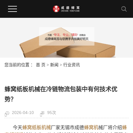
您当前的位置 ：
首 页
>
新闻
>
行业资讯
蜂窝纸板机械在冷链物流包装中有何技术优
势？
2026-04-10
95次
今天
蜂窝纸板机械
厂家无锡市成德
蜂窝机
械厂将介绍
蜂