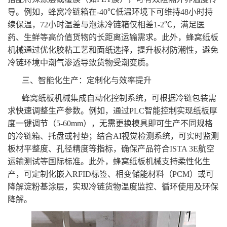
导。例如，蜂窝冷链箱在-40℃低温环境下可维持48小时持
续保温，72小时温差与泡沫冷链箱仅相差1-2℃，满足医
药、生鲜等高价值货物的长距离运输需求。此外，蜂窝纸板
机械通过优化胶粘工艺和面纸选择，提升板材防潮性，避免
冷链环境中潮气渗透导致货物受潮变质。
三、智能化生产：定制化与效率提升
蜂窝纸板机械集成自动化控制系统，可根据冷链包装需
求快速调整生产参数。例如，通过PLC智能控制实现纸板厚
度一键调节（5-60mm），无需更换模具即可生产不同规格
的冷链箱、托盘或衬垫；结合AI视觉检测系统，可实时监测
板材平整度、孔径精度等指标，确保产品符合ISTA 3E航空
运输测试等国际标准。此外，蜂窝纸板机械支持柔性化生
产，可定制化嵌入RFID标签、相变储能材料（PCM）或可
降解淀粉基涂层，实现冷链货物温度监控、循环使用及环保
降解。